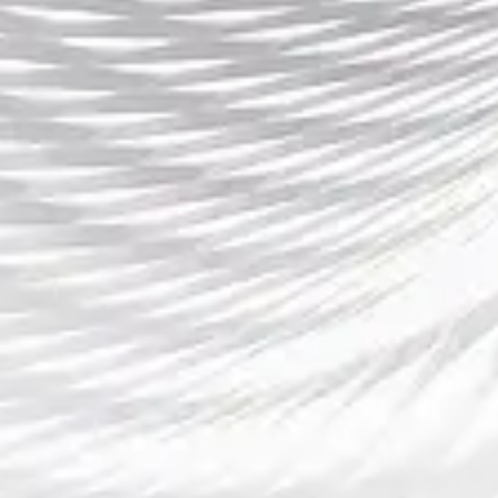
人工智能技术的持续创新，该类预测模
体育竞技分析、产业决策以及学术研究
冠形势深度解析与各大战队前景展望综合实力对
球总决赛作为一年一度最高规格、最具影响力的
全球玩家与观众的目光。每一届全球赛不仅是版
手个人能力的集中检验，更是各大赛区综合实力
。本文将围绕英雄联盟全球赛争冠形势展开深度
核心战队竞争力、版本环境与战术...