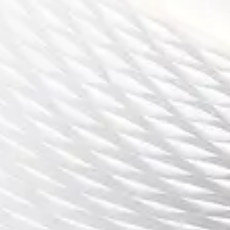
媒体解读以及体育产业决策支持等领域，
对于教练团队和分析人员而言，预测模型
从宏观数据层面理解比赛走势，从而制定
从未来发展趋势看，随着实时数据采集技
向动态化和智能化方向演进，实现赛前、
总结：
总体而言，基于世界杯历史数据的比赛结
体育数据分析理论的发展，也为足球赛事
路径。通过对历史数据的深度挖掘与智能
解释性方面均取得了显著进展。