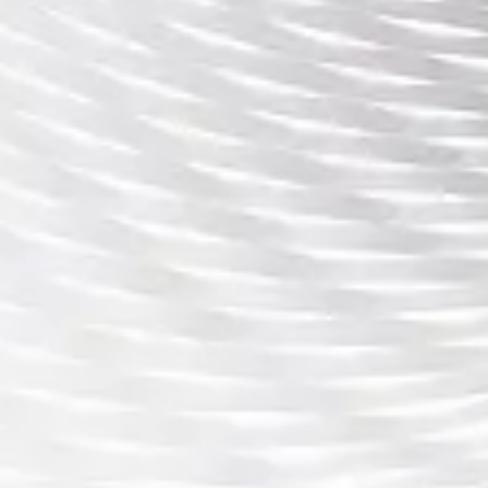
展望未来，随着数据维度的进一步丰富和
型将在更广泛的应用场景中发挥价值，为
提供更加坚实的数据支持与方法保障。
英雄联盟全球赛争
比
2026-01-21 15:16:47
文章摘要：英雄联盟全
电竞赛事，始终牵动着
本理解、战术演化与选
与发展成果的直接对话
解析，从整体赛区格局、