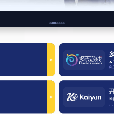
据的比赛结果智能模型预测方法研究分析应用
的比赛结果智能模型预测方法研