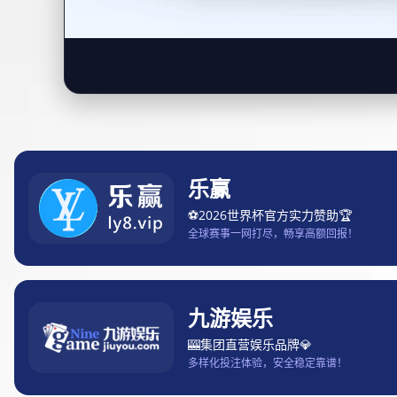
体育资讯
首页
体育资讯
基于世界杯历史数
基于世界杯历史数据
究分析应用