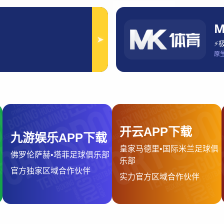
的快速发展，体育赛事结果预测逐渐从
世界杯作为全球影响力最大、历史数据
测模型的构建与应用提供了理想研究对
果智能模型预测方法研究分析应用为核
据处理路径、模型构建思路以及实际应
预测研究中的重要意义，随后从数据特
评估与优化方法、以及实际应用与未来
现该领域的研究逻辑与技术框架。通过
应用，本文展示了预测模型在提升比赛
潜力，并在结尾对研究成果进行总结与
。