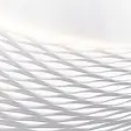
为不同主体提供科学参考。
可以辅助战术准备与对手分析，帮助其
更具针对性的比赛策略。
术和计算能力的提升，预测模型将逐步
赛中与赛后多阶段综合预测分析。
果智能模型预测方法研究，不仅推动了
结果预测提供了更加科学和系统的技术
算法的合理应用，预测模型在准确性与