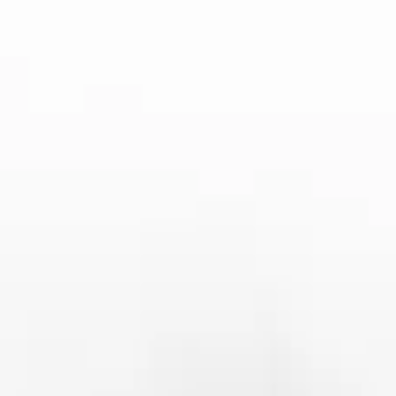
估方法加以验证。常用评估指标包括预
，这些指标能够从不同角度反映模型性
。通过将历史数据划分为训练集与验证
比赛数据上的泛化能力。
整模型参数、引入新的特征变量或融合
，使模型更好地适应世界杯比赛复杂多
势
智能预测模型已被广泛用于赛事分析、