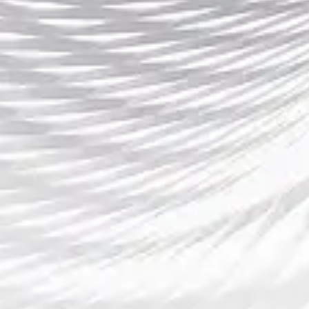
同时，壹号娱乐注重用户社交属性的打造，
通过社区互动、话题讨论等方式增强用户之
间的连接，形成具有归属感的娱乐社群，从
而提升用户黏性与平台活跃度。
365完美体育平台
四、产业协同拓展生态
壹号娱乐不仅关注自身发展，更注重构建开
放共赢的产业生态。通过与影视制作公司、
科技企业、内容平台等多方合作，实现资源
整合与优势互补。
在产业链布局方面，壹号娱乐不断向上下游