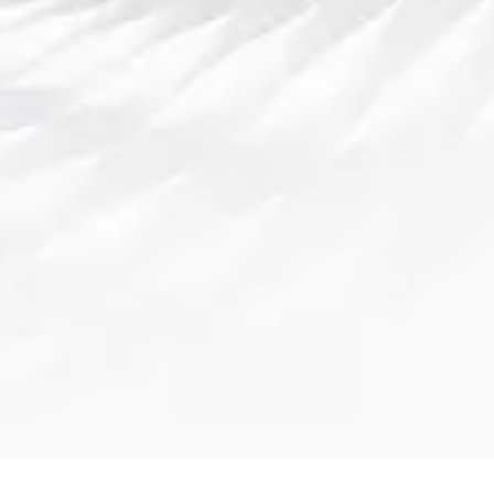
三、科学健身训练攻略
在全民健身时代，越来越多人开始重视身体
健康与运动习惯的培养。然而，缺乏科学指
导的训练容易导致运动损伤或效果不佳。AK
体育通过系统化健身攻略，为不同人群提供
了更加科学的运动解决方案。
对于健身初学者而言，训练计划的制定尤为
关键。AK体育建议初学者从基础力量训练与
有氧运动结合开始，通过循序渐进的方式提
升身体素质。例如，每周进行三到四次训
练，并结合合理休息时间，可以有效提高运
动效率并减少疲劳积累。