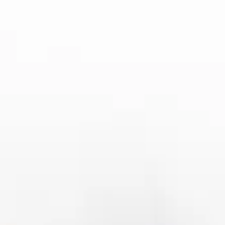
是能够真正理解比赛背后的战术逻辑与竞技
魅力。
对于广大球迷来说，赛事预测与赛后复盘也
是关注重点。AK体育通过专业评论员和数据
模型，对比赛走势进行合理分析，并在赛后
通过关键镜头回顾和技术统计总结比赛亮
点。这不仅提高了用户的观赛体验，也增强
了体育内容的互动性与趣味性。
此外，AK体育还注重赛事背后的故事传播。
无论是运动员的成长经历，还是球队在逆境
中的拼搏精神，都能通过平台内容被广泛呈
现。这种人文关怀使体育赛事不仅具有竞技
价值，更体现了奋斗、坚持与团队合作的精
神内涵。