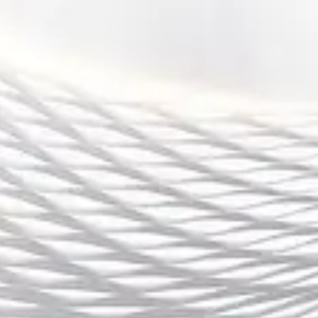
此外，通过社区化运营模式，盛博体育将健
身服务嵌入居民日常生活场景，使运动成为
生活方式的一部分。这种模式有效降低参与
门槛，提升公众参与率，推动全民健身从“倡
导”走向“常态”。
数字化科技驱动
数字化技术是盛博体育构建新型体育生态的
重要支撑。通过引入大数据、人工智能与物
联网技术，平台实现对用户运动行为的实时
监测与分析，从而提供更加精准的运动指导
与健康管理方案。
在运营层面，数字化系统优化了赛事组织、