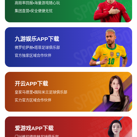
在体育产业转型升级的大背景下，盛博体育
以生态化思维重塑行业结构，推动体育资源
由分散走向系统整合。通过整合赛事运营、
场馆管理、培训教育与社会体育资源，形成
多层级、多维度的体育生态网络，使不同主
体之间实现高效协同与价值共享。
该模式强调“体育+生活”的深度融合，将运动
场景从传统场馆延伸至社区、公园、校园以
及线上平台，构建全场景体育生态体系。用
户不仅是参与者，也是生态中的连接节点，
从而增强整体系统的活力与可持续性。
同时，盛博体育在生态构建过程中注重区域
协同发展，通过与地方政府及社会机构合