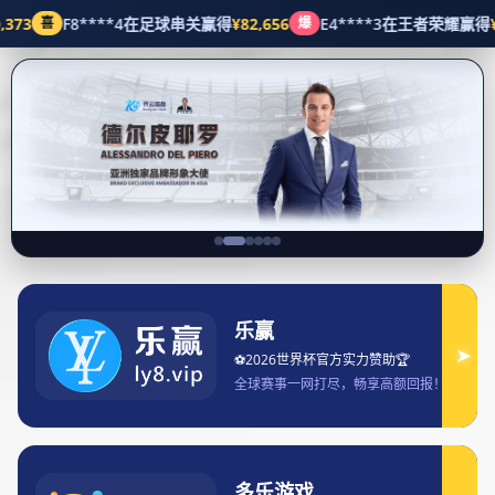
体育资讯
首页
体育资讯
以盛博体育为核心打造全新体
育生态发展与全民健身融合新模式探索