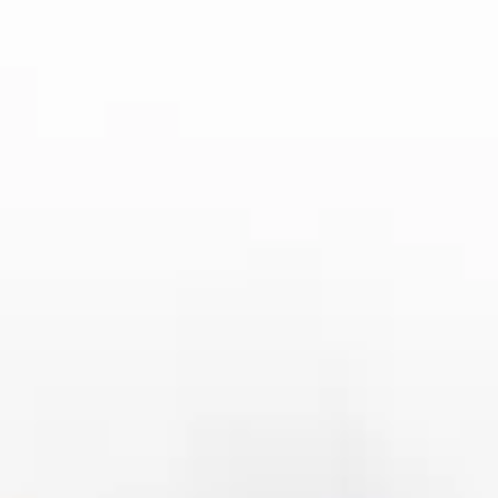
容调整以及资金流向。因此，对赔率走势进
行阶段性观察，可以更准确地判断比赛走
势。
2、胜负概率变化分析
Dota2比赛中的胜负概率并非固定不变，而是
在比赛信息不断更新过程中动态调整。赔率
变化实际上就是市场对于胜负概率重新计算
的结果。当一方赔率持续下降时，意味着市
场认为其获胜可能性正在提高，而另一方则
可能面临更大的不确定性。
影响胜负概率变化的因素非常复杂，其中战
队近期竞技状态是关键因素之一。一支战队