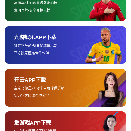
365完美体育官方网站
1、赔率走势核心逻辑
Dota2赔率走势是赛事分析体系中的重要组成
部分，它通过数字变化反映市场对于比赛结
果的预期。通常情况下，赔率越低的一方，
被认为获胜概率越高，而赔率上涨或下降，
则代表市场对于双方实力判断正在发生变
化。因此，观察赔率走势不能只关注最终数
字，更需要关注整个变化过程。
在比赛开始前，赔率通常会受到战队近期表
现、历史交锋记录、选手状态以及版本适应
能力等因素影响。一支热门战队如果近期连