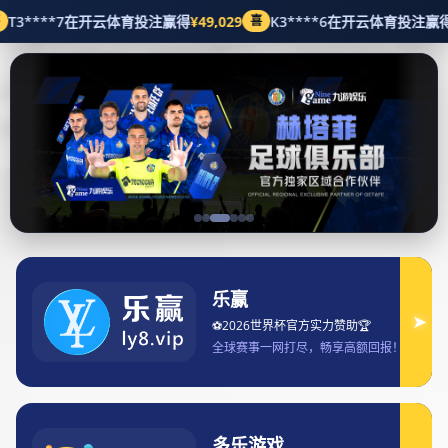
体育资讯
首页
体育资讯
Dota2赔率走势解析赛场胜负概
率变化与热门战队投注机会深度观察指南