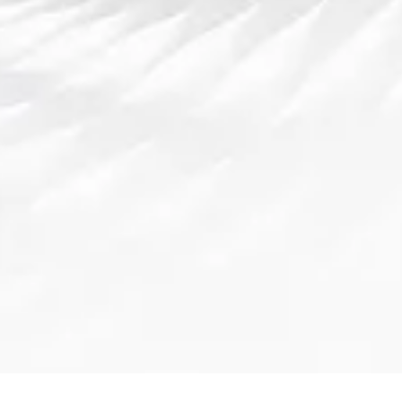
3、热门战队价值判断
热门战队一直是Dota2赛事关注焦点，但热门
并不代表一定具有投注价值。许多知名战队
由于长期积累的大量粉丝和市场关注，会形
成较高热度，而热度有时会影响赔率，使其
实际价值被重新调整。因此，分析热门战队
时需要区分实力优势和市场溢价。
判断热门战队是否值得关注，需要结合多个
维度进行分析。首先要观察战队近期比赛表
现，包括胜率、地图控制能力、团战执行力
以及关键局处理能力。其次需要关注对手实
力，如果一支战队连续击败弱队获得高评