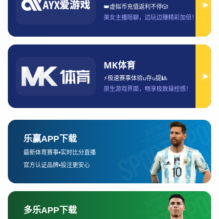
术体系和临场发挥影响，赔率走势也成为观
察赛场胜负概率变化的重要窗口。通过分析
Dota2赔率变化，可以更加直观地了解市场对
于战队实力、阵容调整、比赛节奏以及潜在
风险的判断。本篇文章围绕Dota2赔率走势解
析赛场胜负概率变化与热门战队投注机会深
度观察指南展开，从赔率基础逻辑、胜负概
率变化规律、热门战队价值判断以及投注策
略分析四个方面进行深入探讨。文章将结合
电竞赛事中的数据变化特点，解析赔率背后
隐藏的信息，帮助读者理解赔率并非简单的
胜负预测工具，而是一种综合反映战队竞技
状态和市场情绪的数据指标。在Dota2赛事竞
争日益激烈的环境下，掌握赔率走势分析方
法，可以更科学地观察比赛趋势，把握热门
战队背后的机会与风险。