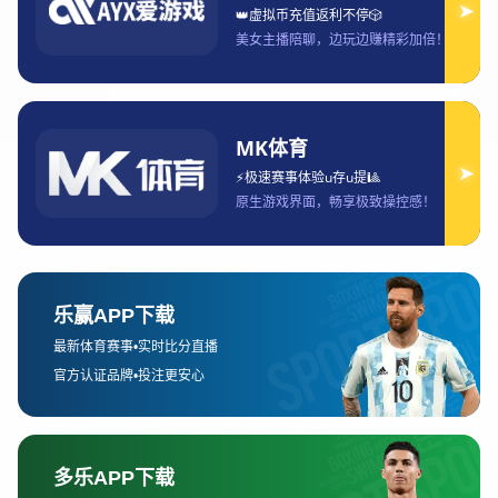
新型平台，积极推动智能科技与传统体育的
深度融合，通过技术赋能、数据驱动、模式
创新和生态构建，不仅提升了体育产业的运
行效率，也重塑了体育消费体验与产业格
局。本文将从技术驱动、产业升级、用户体
验与生态构建四个方面，系统阐述金博体育
如何助力体育行业发展，推动智能科技与传
统体育融合的新局面，展现其在新时代体育
产业转型中的关键作用与广阔前景。
一、智能技术驱动变革
随着人工智能、大数据与云计算技术的不断
成熟，体育行业逐渐迈入智能化发展阶段。
金博体育通过引入先进的技术体系，为传统