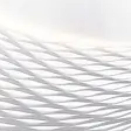
及智能解说功能，让不同地区、不同语言的
用户都能够获得更加贴心和精准的观赛服
务。
二、全球赛事生态布局
K1体育之所以能够在全球体育市场中迅速崛
起，离不开其广泛而完善的赛事生态布局。
平台不仅覆盖足球、篮球、网球等传统热门
赛事，还积极拓展电竞、极限运动以及新兴
体育项目，从而满足不同用户群体的观赛需
求。
在全球化战略推进过程中，K1体育不断加强
与国际体育联盟、职业俱乐部以及赛事机构
的合作，通过资源共享和内容整合，形成更