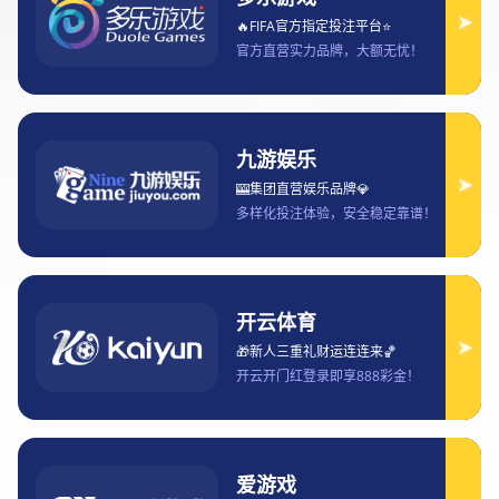
K1体育引领全球赛事新潮流打造沉浸式观赛体验与互动娱乐
新生态
2026-05-18 04:09:42
文章摘要：在数字科技高速发展的时代背景
下，体育赛事已经不仅仅停留在传统的观看