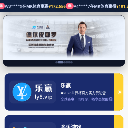
体育资讯
首页
体育资讯
三昇体育引领全民健身新风潮
打造多元赛事互动娱乐生态平台新体验