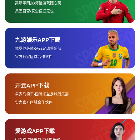
析，读者可以更直观地理解比赛走势、选手
状态以及战术变化，从而在观赛或投注决策
中获得科学依据。此外，本文还探讨了欧宝
体育如何通过数据可视化和智能推荐技术，
提高信息获取效率与决策准确性。整体而
言，本文以翔实的数据和理性的分析为基
础，系统呈现了欧宝体育在赛事解析、趋势
洞察及战略辅助中的核心价值，为广大体育
用户提供了全方位的参考指南。
1、赛事资讯实时更新
欧宝体育在赛事资讯更新方面展现了极高的
专业性和实时性。平台通过多渠道数据抓取
技术，将全球主要体育赛事的比分、赛程、