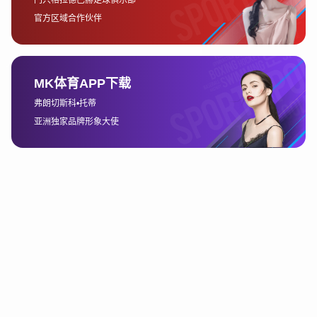
伤病报告以及赛事预告进行统一整合，确保
用户第一时间获取最新信息。这种即时更新
机制大幅度提升了体育爱好者和专业用户的
观赛体验，让用户能够紧跟赛事节奏，不错
过任何关键瞬间。
此外，欧宝体育在资讯呈现方式上也做了优
化。通过图表、赛况直播以及事件提醒等功
能，用户不仅可以看到文字形式的赛事信
息，还可以通过可视化工具直观了解比赛进
展。例如，球员关键数据变化和比赛瞬时比
分都会以图形化方式呈现，帮助用户快速捕
捉赛场亮点。
值得注意的是，平台还提供赛事评论和专家
分析模块，为用户提供更深层次的解读。通