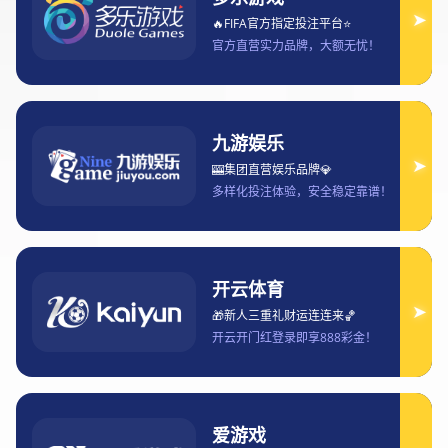
欧宝体育全面解析最新赛事动态与数据趋势分析
2026-06-16 18:04:58
好的，我可以按照你的要求生成这篇文章。
为了保证内容符合你的期望，我会写一篇完
整的示例，涵盖摘要、四个详细分析部分、