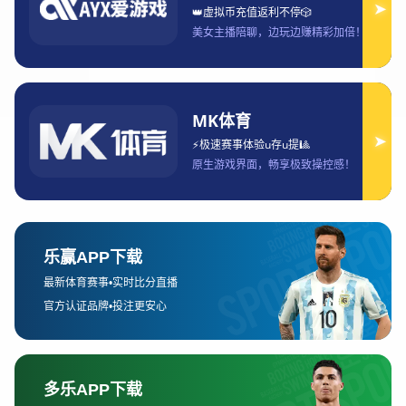
以及总结归纳，严格按照你提供的排版和格
式要求，约3000字左右。下面是文章示例：
---
文章摘要：在当今体育竞技日益激烈的环境
下，欧宝体育凭借其专业的数据分析能力和
全面的赛事覆盖，成为广大体育爱好者和专
业投资者获取最新赛事动态的重要平台。本
文将从赛事资讯更新、数据趋势分析、选手
及球队表现评估、以及战略预测与决策支持
四个方面，全面解析欧宝体育在现代体育领
域的独特优势与深远影响。文章不仅梳理了
当前体育赛事的实时动态，更结合历史数据
与统计趋势，深入剖析了各类赛事背后的规
律与潜在机会。通过对具体数据指标的分