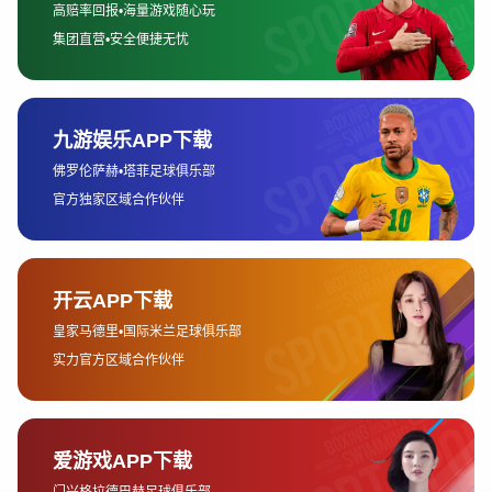
一、数字生态重构路径
在体育产业数字化转型的浪潮中，生态重构
成为平台发展的核心任务。678体育通过整合
赛事内容、互动社区与数据服务，逐步构建
起多层次的数字体育生态体系，使用户不再
只是内容的被动接受者，而是参与生态循环
的重要节点。
这种生态结构的核心在于平台化运营思维，
即通过统一入口连接多种体育服务场景，包
括赛事直播、数据分析、互动竞猜以及衍生
娱乐内容，从而提升整体用户停留时长与活
跃度。