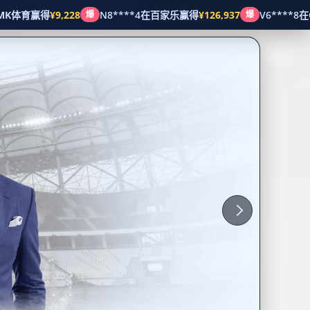
公司服务
互动365完美体育平台