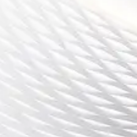
在参与NBA总冠军相关分析或投注时，风
确预算边界，避免因情绪波动而影响理性
其次，选择正规投注平台至关重要，应优
台，以减少信息不对称与潜在资金风险。
同时，应避免过度依赖单一信息来源，例
断，而应结合数据分析与多维信息进行综
最后，保持长期视角尤为重要，NBA赛季
因此任何预测都应留有调整空间，避免“绝