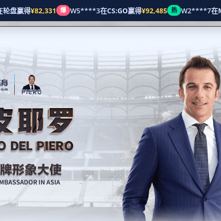
关于365完美体育
五大联赛
体育资讯