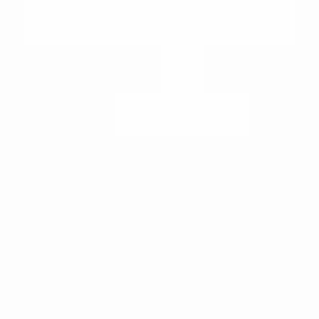
判断更重要。常见的基础方法是结合球
估，而非仅看胜率排名。
察球队在面对强队时的胜负表现，以及关
纯数据更具参考价值。
有判断集中在单一热门球队，而是通过
析，从而提高整体决策稳定性。
，包括进攻效率、防守效率以及净效率
地判断球队的真实竞争力。