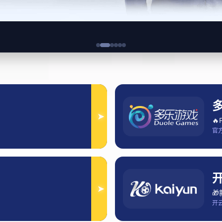
台全解析投注技巧赔率分析与热门冠军预测指南
全解析投注技巧赔率分析与热门