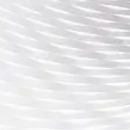
总结：从整体分析来看，NBA总冠军投注
构，并结合球队真实实力与市场行为进行
信息汇总的体现，它反映了联盟格局的动
同时，投注技巧与冠军预测并非孤立存在
程。只有在数据分析、趋势判断与理性控