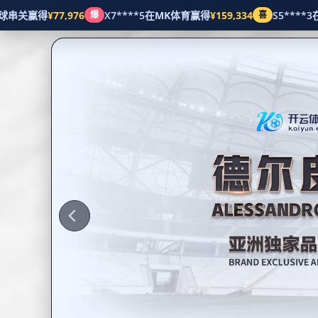
13594780473
unsophisticated@126.com